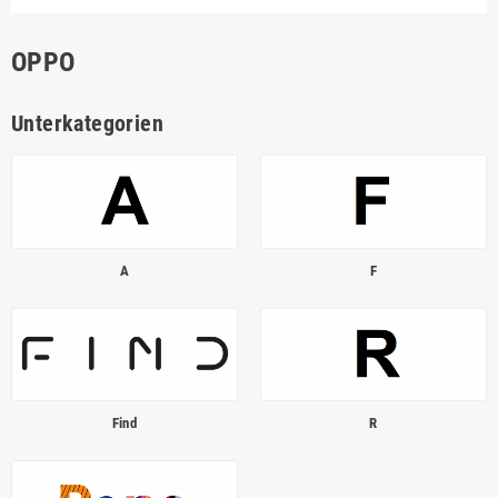
OPPO
Unterkategorien
A
F
Find
R