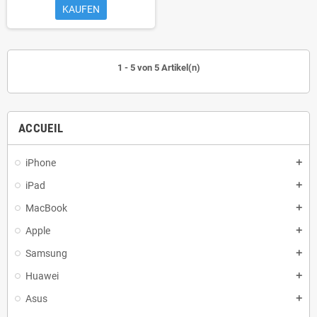
KAUFEN
1 - 5 von 5 Artikel(n)
ACCUEIL
iPhone
add
iPad
add
MacBook
add
Apple
add
Samsung
add
Huawei
add
Asus
add