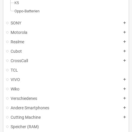
K5
Oppo-Batterien
SONY
add
Motorola
add
Realme
add
Cubot
add
CrossCall
add
TCL
VIVO
add
Wiko
add
Verschiedenes
add
Andere Smartphones
add
Cutting Machine
add
Speicher (RAM)