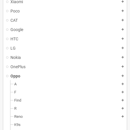
Xiaomi
add
Poco
add
CAT
add
Google
add
HTC
add
LG
add
Nokia
add
OnePlus
add
Oppo
add
A
add
F
add
Find
add
R
add
Reno
add
K9s